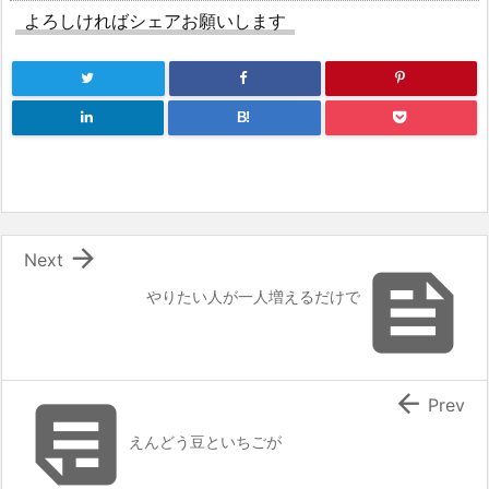
o
よろしければシェアお願いします
o
k
B!

Next

やりたい人が一人増えるだけで


Prev
えんどう豆といちごが