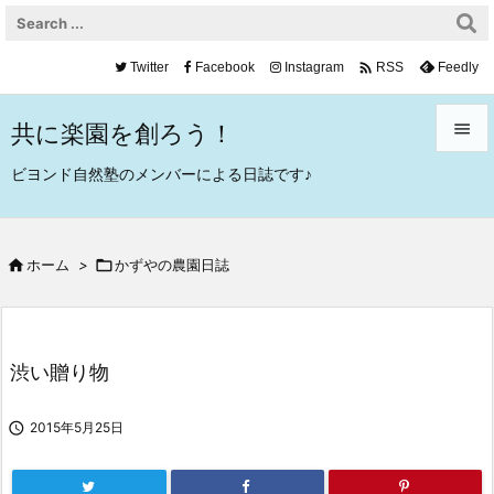

Twitter
Facebook
Instagram
Feedly
RSS
共に楽園を創ろう！


ビヨンド自然塾のメンバーによる日誌です♪
メニュ

サイド

ホーム
>

かずやの農園日誌

前へ

次へ
渋い贈り物

検索

2015年5月25日