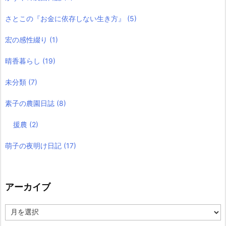
さとこの『お金に依存しない生き方』
(5)
宏の感性綴り
(1)
晴香暮らし
(19)
未分類
(7)
素子の農園日誌
(8)
援農
(2)
萌子の夜明け日記
(17)
アーカイブ
ア
ー