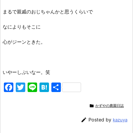
まるで親戚のおじちゃんかと思うくらいで
なによりもそこに
心がジーンときた。
いやーしぶいなー。笑
F
T
Li
H
共
a
w
n
at
有
c
itt
e
e

かずやの農園日誌
e
er
n

Posted by
kazuya
b
a