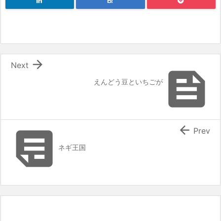
B!

Next

えんどう豆といちごが


Prev
ネギ王国