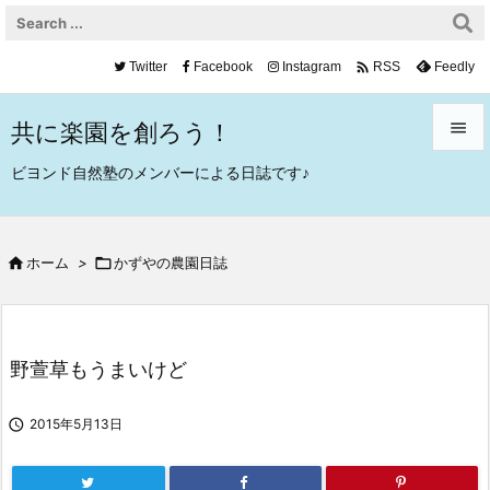

Twitter
Facebook
Instagram
Feedly
RSS
共に楽園を創ろう！


ビヨンド自然塾のメンバーによる日誌です♪
メニュ

サイド

ホーム
>

かずやの農園日誌

前へ

次へ
野萱草もうまいけど

検索

2015年5月13日