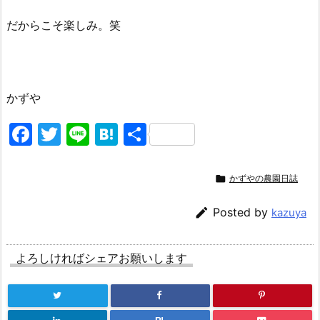
だからこそ楽しみ。笑
かずや
F
T
Li
H
共
a
w
n
at
有
c
itt
e
e

かずやの農園日誌
e
er
n

Posted by
kazuya
b
a
o
よろしければシェアお願いします
o
k