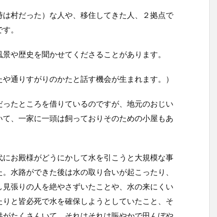
時は村だった）な人や、移住してきた人、２拠点で
です。
風景や歴史を聞かせてくださることがあります。
たや通りすがりのかたと話す機会が生まれます。）
だったところを借りているのですが、地元のおじい
いて、一家に一頭は飼っておりそのための小屋もあ
代にお殿様がどうにかして水を引こうと大規模な事
た。水路ができた後は水の取り合いが起こったり、
し見張りの人を絶やさずいたことや、水の来にくい
たりと皆必死で水を確保しようとしていたこと、そ
供がたくさんいて、それはそれは賑やかで田んぼや