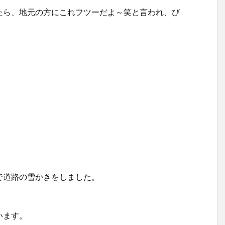
たら、地元の方にこれフツーだよ～笑と言われ、び
で道路の雪かきをしました。
います。