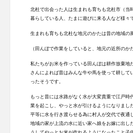
北杜で出会った人は生まれも育ちも北杜市（当
暮らしている人、たまに遊びに来る人など様々
生まれも育ちも北杜な地元のかたは昔の地域の
（田んぼで作業をしていると、地元の近所のか
私たちがお米を作っている田んぼは耕作放棄地
さんによれば昔はみんな牛や馬を使って耕して
ったそうです。
もっと昔には水路がなく水が大変貴重で江戸時
業を起こし、やっと水が引けるようになりまし
平等に水を行き渡らせる為に村人が交代で夜通
地域の家が上流の水に近い家へ娘をお嫁に出し
うしてやっとお米が作れるようになったこと子