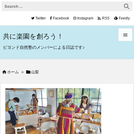

Twitter
Facebook
Instagram
Feedly
RSS
共に楽園を創ろう！


ビヨンド自然塾のメンバーによる日誌です♪
メニュ

サイド

ホーム
>

山梨

前へ

次へ

検索