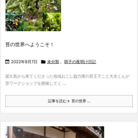
苔の世界へようこそ！

2022年9月7日

未分類
,
萌子の夜明け日記
屋久島から来てくださった地域おこし協力隊の苔王子こと大水くんが
苔ワークショップを開催してく ...
記事を読む
苔の世界 ...