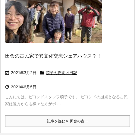
田舎の古民家で異文化交流シェアハウス？！

2021年3月2日

萌子の夜明け日記

2021年6月5日
こんにちは。ビヨンドスタッフ萌子です。 ビヨンドの拠点となる古民
家は遠方からも様々な方がボ ...
記事を読む
田舎の古 ...