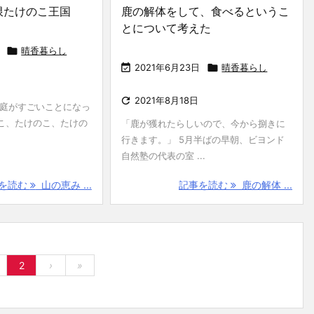
限たけのこ王国
鹿の解体をして、食べるというこ
とについて考えた

晴香暮らし

2021年6月23日

晴香暮らし

2021年8月18日
、庭がすごいことになっ
こ、たけのこ、たけの
「鹿が獲れたらしいので、今から捌きに
行きます。」 5月半ばの早朝、ビヨンド
自然塾の代表の室 ...
を読む
山の恵み ...
記事を読む
鹿の解体 ...
2
›
»