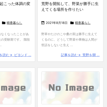
起こった体調の変
荒野を開拓して、野菜が勝手に生
えてくる場所を作りたい

晴香暮らし

2021年8月18日

晴香暮らし
出なくなったことがあ
野草やたけのこや桑の実は勝手に生えて
の受験期です。 階段
くるのに、どうして野菜や果物は人間が
.
世話をしないと生え ...
を読む
ビヨンド ...
記事を読む
荒野を開 ...