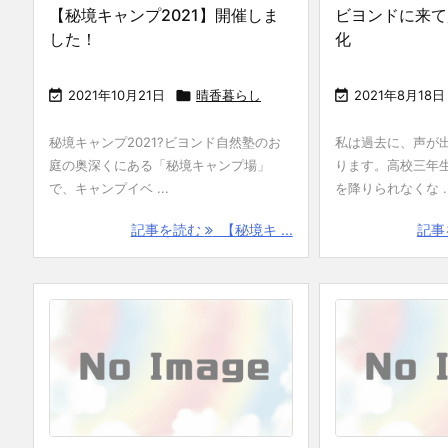
【秘境キャンプ2021】開催しま
ビヨンドに来て
した！
化

2021年10月21日

晴香暮らし

2021年8月18日
秘境キャンプ2021?ビヨンド自然塾のお
私は過去に、声が
庭の奥深くにある「秘境キャンプ場」
ります。高校三年生
で、キャンプイベ ...
を降りられなくな ..
記事を読む
【秘境キ ...
記事