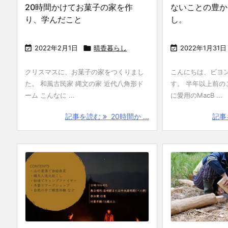
20時間かけてお菓子の家を作
ないことの豊か
り、学んだこと
し。

2022年2月1日

晴香暮らし

2022年1月31日
クリスマスに、お菓子の家をつくりまし
こんにちは、ビヨ
た。 和風古民家 縄文の家 近代八角形ド
す。 半年以上前の
ーム こんなに ...
に愛用のMacB ...
記事を読む
20時間か ...
記事