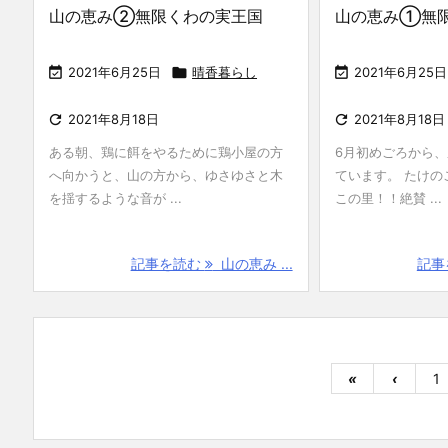
山の恵み②無限くわの実王国
山の恵み①無

2021年6月25日

晴香暮らし

2021年6月25日

2021年8月18日

2021年8月18日
ある朝、鶏に餌をやるために鶏小屋の方
6月初めごろから
へ向かうと、山の方から、ゆさゆさと木
ています。 たけの
を揺するような音が ...
この里！！絶賛 ...
記事を読む
山の恵み ...
記事
«
‹
1