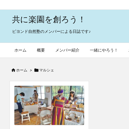
共に楽園を創ろう！
ビヨンド自然塾のメンバーによる日誌です♪
ホーム
概要
メンバー紹介
一緒にやろう！

ホーム
>

マルシェ