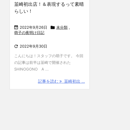
韮崎初出店！＆表現するって素晴
らしい！

2022年9月26日

未分類
,
萌子の夜明け日記

2022年9月30日
こんにちは！スタッフの萌子です。 今回
の記事は前半は韮崎で開催された
SHINOGONO A ...
記事を読む
韮崎初出 ...