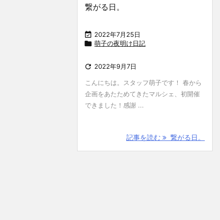
繋がる日。

2022年7月25日

萌子の夜明け日記

2022年9月7日
こんにちは。スタッフ萌子です！ 春から
企画をあたためてきたマルシェ、初開催
できました！感謝 ...
記事を読む
繋がる日。