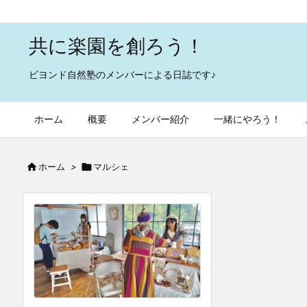
共に楽園を創ろう！
ビヨンド自然塾のメンバーによる日誌です♪
ホーム
概要
メンバー紹介
一緒にやろう！

ホーム
>

マルシェ