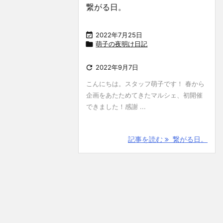
繋がる日。

2022年7月25日

萌子の夜明け日記

2022年9月7日
こんにちは。スタッフ萌子です！ 春から
企画をあたためてきたマルシェ、初開催
できました！感謝 ...
記事を読む
繋がる日。