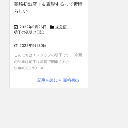
韮崎初出店！＆表現するって素晴
らしい！

2022年9月26日

未分類
,
萌子の夜明け日記

2022年9月30日
こんにちは！スタッフの萌子です。 今回
の記事は前半は韮崎で開催された
SHINOGONO A ...
記事を読む
韮崎初出 ...